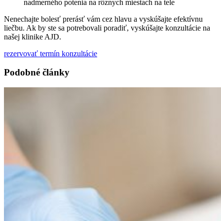
nadmerného potenia na rôznych miestach na tele
Nenechajte bolesť prerásť vám cez hlavu a vyskúšajte efektívnu
liečbu. Ak by ste sa potrebovali poradiť, vyskúšajte konzultácie na
našej klinike AJD.
rezervovať termín konzultácie
Podobné články