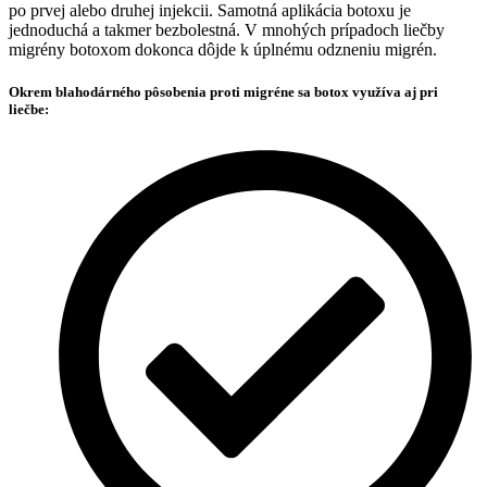
po prvej alebo druhej injekcii. Samotná aplikácia botoxu je
jednoduchá a takmer bezbolestná. V mnohých prípadoch liečby
migrény botoxom dokonca dôjde k úplnému odzneniu migrén.
Okrem blahodárného pôsobenia proti migréne sa botox využíva aj pri
liečbe: