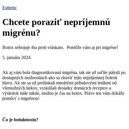
Esthetic
Chcete poraziť nepríjemnú
migrénu?
Botox nebojuje iba proti vráskam. Pomôže vám aj pri migréne!
5. januára 2024
Ak aj vám bola diagnostikovaná migréna, tak ste už určite pátrali po
dostupných možnostiach ako sa zbaviť tejto nepríjemnej bolesti
hlavy. Ak ste sa už prelúskali mnohými príbalovými letákmi od
všemožných liekov, vyskúšali desiatky domácich receptov a
výsledok stále nikde, možno je čas na botox. Práve ten vám dokáže
pomôcť s migrénou!
Čo je botulotoxín?