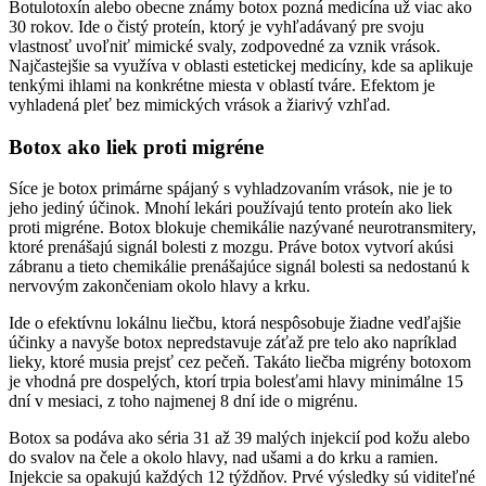
Botulotoxín alebo obecne známy botox pozná medicína už viac ako
30 rokov. Ide o čistý proteín, ktorý je vyhľadávaný pre svoju
vlastnosť uvoľniť mimické svaly, zodpovedné za vznik vrások.
Najčastejšie sa využíva v oblasti estetickej medicíny, kde sa aplikuje
tenkými ihlami na konkrétne miesta v oblastí tváre. Efektom je
vyhladená pleť bez mimických vrások a žiarivý vzhľad.
Botox ako liek proti migréne
Síce je botox primárne spájaný s vyhladzovaním vrások, nie je to
jeho jediný účinok. Mnohí lekári používajú tento proteín ako liek
proti migréne. Botox blokuje chemikálie nazývané neurotransmitery,
ktoré prenášajú signál bolesti z mozgu. Práve botox vytvorí akúsi
zábranu a tieto chemikálie prenášajúce signál bolesti sa nedostanú k
nervovým zakončeniam okolo hlavy a krku.
Ide o efektívnu lokálnu liečbu, ktorá nespôsobuje žiadne vedľajšie
účinky a navyše botox nepredstavuje záťaž pre telo ako napríklad
lieky, ktoré musia prejsť cez pečeň. Takáto liečba migrény botoxom
je vhodná pre dospelých, ktorí trpia bolesťami hlavy minimálne 15
dní v mesiaci, z toho najmenej 8 dní ide o migrénu.
Botox sa podáva ako séria 31 až 39 malých injekcií pod kožu alebo
do svalov na čele a okolo hlavy, nad ušami a do krku a ramien.
Injekcie sa opakujú každých 12 týždňov. Prvé výsledky sú viditeľné