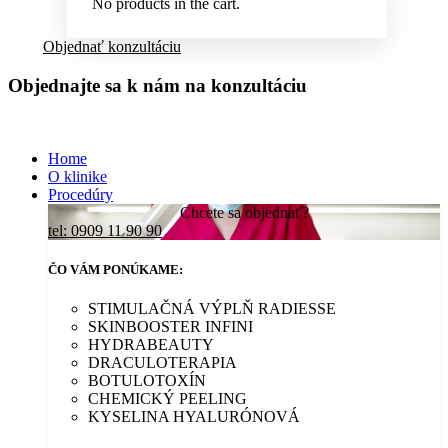
No products in the cart.
Objednať konzultáciu
Objednajte sa k nám na konzultáciu
Home
O klinike
Procedúry
Chcete sa objednať?
tel: 0909 11 90 90
ČO VÁM PONÚKAME:
STIMULAČNÁ VÝPLŇ RADIESSE
SKINBOOSTER INFINI
HYDRABEAUTY
DRACULOTERAPIA
BOTULOTOXÍN
CHEMICKÝ PEELING
KYSELINA HYALURÓNOVÁ